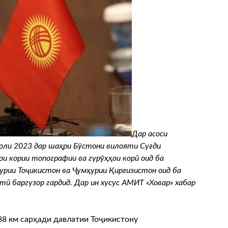
Дар асоси
оли 2023 дар шаҳри Бӯстони вилояти Суғди
и кории топографии ва гурӯҳҳои корӣ оид ба
рии Тоҷикистон ва Ҷумҳурии Қирғизистон оид ба
ӣ баргузор гардид. Дар ин хусус АМИТ «Ховар» хабар
88 км сарҳади давлатии Тоҷикистону