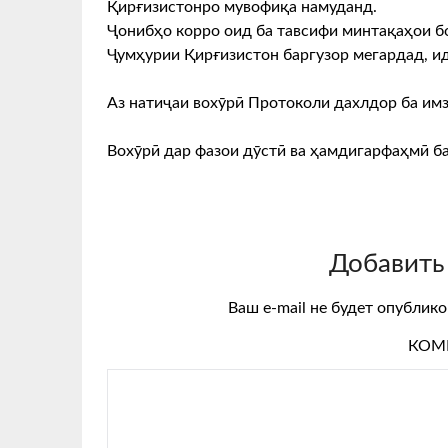
Қирғизистонро мувофиқа намуданд.
Ҷонибҳо корро оид ба тавсифи минтақаҳои бо
Ҷумҳурии Қирғизистон баргузор мегардад, и
Аз натиҷаи вохӯрӣ Протоколи дахлдор ба имз
Вохӯрӣ дар фазои дӯстӣ ва ҳамдигарфаҳмӣ ба
Добавить
Ваш e-mail не будет опублико
КОМ