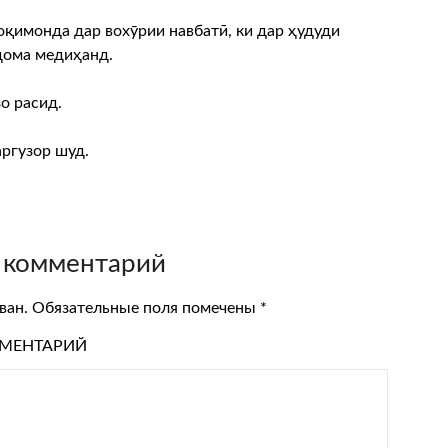
қимонда дар вохӯрии навбатӣ, ки дар ҳудуди
дома медиҳанд.
о расид.
ргузор шуд.
 комментарий
ван.
Обязательные поля помечены
*
МЕНТАРИЙ