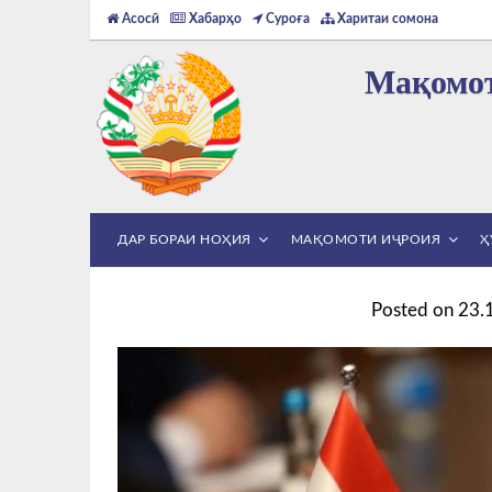
Асосӣ
Хабарҳо
Суроға
Харитаи сомона
Мақомот
ДАР БОРАИ НОҲИЯ
МАҚОМОТИ ИҶРОИЯ
Ҳ
Posted on
23.