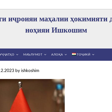
и иҷроияи маҳалии ҳокимияти 
ноҳияи Ишкошим
УҶҶАТҲО
МАЪЛУМОТ
АЛОҚА
ТОҶИКӢ
12.2023
by
ishkoshim