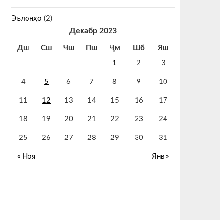
Эълонҳо
(2)
Декабр 2023
Дш
Сш
Чш
Пш
Ҷм
Шб
Яш
1
2
3
4
5
6
7
8
9
10
11
12
13
14
15
16
17
18
19
20
21
22
23
24
25
26
27
28
29
30
31
« Ноя
Янв »