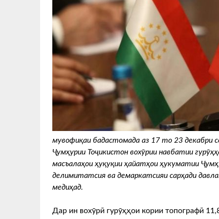
мувофиқаи бадастомада аз 17 то 23 декабри с
Ҷумҳурии Тоҷикистон вохӯрии навбатии гурӯҳҳо
масъалаҳои ҳуқуқии ҳайатҳои ҳукуматии Ҷумҳу
делимитатсия ва демаркатсияи сарҳади давлат
медиҳад.
Дар ин вохӯрӣ гурӯҳҳои кории топографӣ 11,