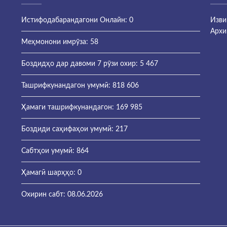
Истифодабарандагони Онлайн:
0
Изви
Архи
Меҳмонони имрӯза:
58
Боздидҳо дар давоми 7 рӯзи охир:
5 467
Ташрифкунандагон умумӣ:
818 606
Ҳамаги ташрифкунандагон:
169 985
Боздиди саҳифаҳои умумӣ:
217
Сабтҳои умумӣ:
864
Ҳамагӣ шарҳҳо:
0
Охирин сабт:
08.06.2026