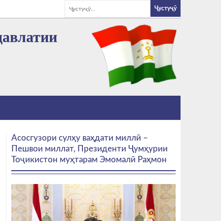
давлатии
Асосгузори сулҳу ваҳдати миллӣ –
Пешвои миллат, Президенти Ҷумҳурии
Тоҷикистон муҳтарам Эмомалӣ Раҳмон