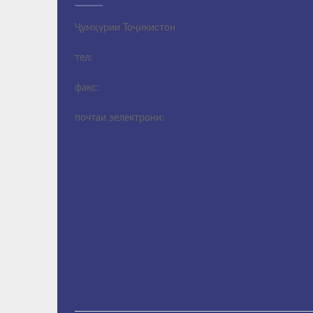
Ҷумҳурии Тоҷикистон
тел:
факс:
почтаи эелектрони: